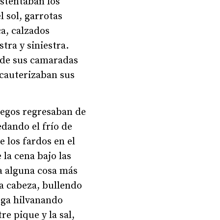
Ostentaban los
l sol, garrotas
ca, calzados
tra y siniestra.
onde sus camaradas
 cauterizaban sus
niegos regresaban de
edando el frío de
 los fardos en el
 la cena bajo las
ta alguna cosa más
la cabeza, bullendo
rga hilvanando
re pique y la sal,