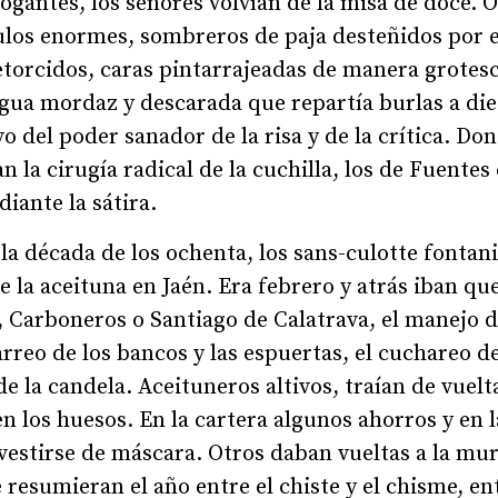
ogantes, los señores volvían de la misa de doce. 
culos enormes, sombreros de paja desteñidos por e
etorcidos, caras pintarrajeadas de manera grotes
ua mordaz y descarada que repartía burlas a dies
o del poder sanador de la risa y de la crítica. D
 la cirugía radical de la cuchilla, los de Fuentes
iante la sátira.
 la década de los ochenta, los sans-culotte fonta
 la aceituna en Jaén. Era febrero y atrás iban qu
, Carboneros o Santiago de Calatrava, el manejo de
arreo de los bancos y las espuertas, el cuchareo de
 de la candela. Aceituneros altivos, traían de vuel
en los huesos. En la cartera algunos ahorros y en 
 vestirse de máscara. Otros daban vueltas a la mu
 resumieran el año entre el chiste y el chisme, ent