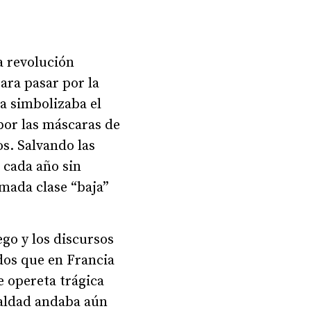
a revolución
ara pasar por la
ra simbolizaba el
 por las máscaras de
os. Salvando las
e cada año sin
amada clase “baja”
go y los discursos
dos que en Francia
e opereta trágica
ualdad andaba aún