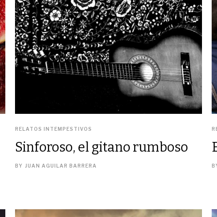
RELATOS INTEMPESTIVOS
R
Sinforoso, el gitano rumboso
BY
JUAN AGUILAR BARRERA
B