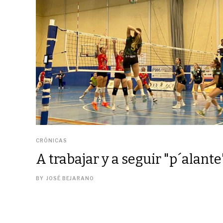
CRÓNICAS
A trabajar y a seguir "p´alante
BY
JOSÉ BEJARANO