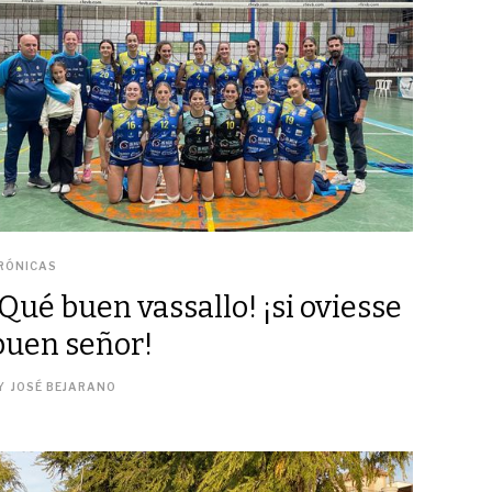
RÓNICAS
¡Qué buen vassallo! ¡si oviesse
buen señor!
Y
JOSÉ BEJARANO