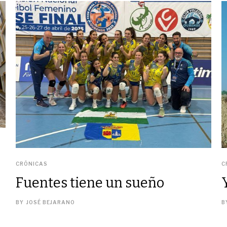
CRÓNICAS
C
Fuentes tiene un sueño
BY
JOSÉ BEJARANO
B