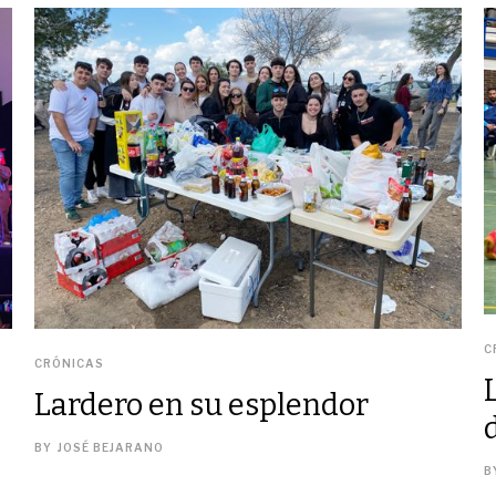
C
CRÓNICAS
Lardero en su esplendor
BY
JOSÉ BEJARANO
B