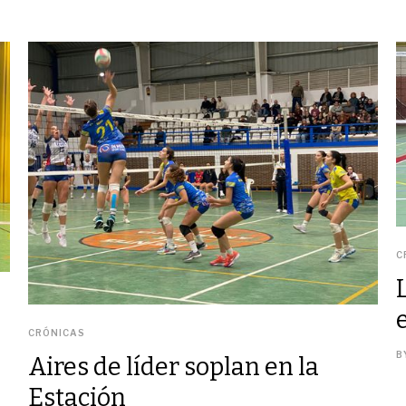
C
CRÓNICAS
B
Aires de líder soplan en la
Estación