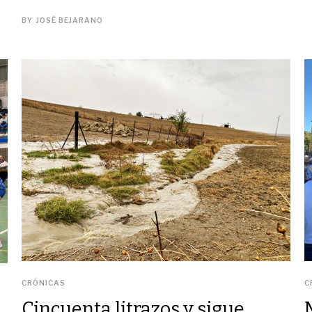
BY
JOSÉ BEJARANO
CRÓNICAS
C
Cincuenta litrazos y sigue...