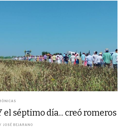
RÓNICAS
Y el séptimo día... creó romeros
Y
JOSÉ BEJARANO