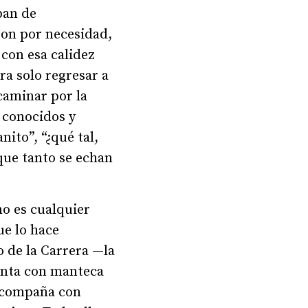
ban de
ron por necesidad,
 con esa calidez
ra solo regresar a
 caminar por la
 conocidos y
nito”, “¿qué tal,
que tanto se echan
no es cualquier
ue lo hace
 o de la Carrera —la
 unta con manteca
 acompaña con