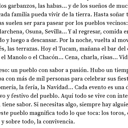
, los garbanzos, las habas… y de los sueños de m
da familia pueda vivir de la tierra. Hasta soñar 
s suelen ser para pasear por los pueblos vecinos
archena, Osuna, Sevilla... Y al regresar, comida en
 y luego a descansar. Por la noche, vuelta al mo
ués, las terrazas. Hoy el Tucam, mañana el bar del
 el Manolo o el Chacón… Cena, charla, risas... Vi
eso: un pueblo con sabor a pasión. Hubo un tiemp
a con más de mil personas para celebrar sus fiesta
omería, la feria, la Navidad… Cada evento es una
ivo y festivo del pueblo. Aquí todo se vive con in
d tiene sabor. Si necesitas algo, siempre hay algui
ste pueblo magnifica todo lo que toca: los toros, el
.. y sobre todo, la convivencia.