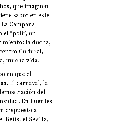
uchos, que imaginan
tiene sabor en este
: La Campana,
 el “poli”, un
vimiento: la ducha,
 centro Cultural,
da, mucha vida.
o en que el
s. El carnaval, la
 demostración del
tensidad. En Fuentes
en dispuesto a
 Betis, el Sevilla,