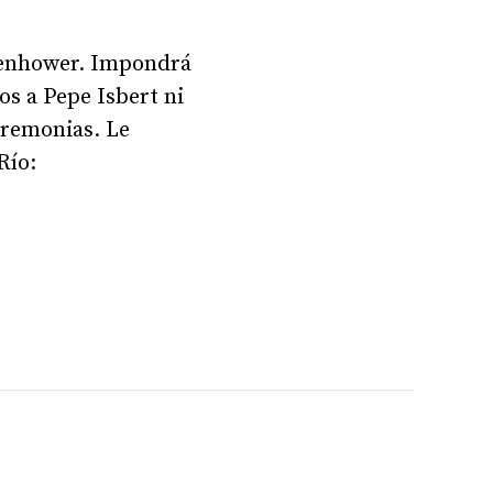
isenhower. Impondrá
os a Pepe Isbert ni
eremonias. Le
Río: