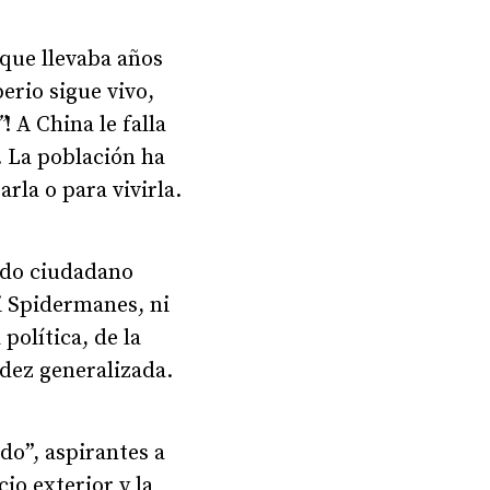
que llevaba años
erio sigue vivo,
”
! A China le falla
. La población ha
rla o para vivirla.
todo ciudadano
i Spidermanes, ni
política, de la
idez generalizada.
o”, aspirantes a
io exterior y la