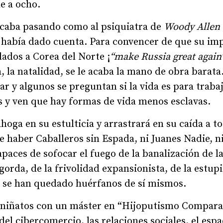
e a ocho.
 acaba pasando como al psiquiatra de
Woody Allen
 había dado cuenta. Para convencer de que su imp
ldados a Corea del Norte ¡
“make Russia great again
, la natalidad, se le acaba la mano de obra barata
y algunos se preguntan si la vida es para trabaja
s y ven que hay formas de vida menos esclavas.
hoga en su estulticia y arrastrará en su caída a 
e haber Caballeros sin Espada, ni Juanes Nadie, n
paces de sofocar el fuego de la banalización de la 
orda, de la frivolidad expansionista, de la estup
 se han quedado huérfanos de sí mismos.
niñatos con un máster en “Hijoputismo Comparad
el cibercomercio, las relaciones sociales, el espac