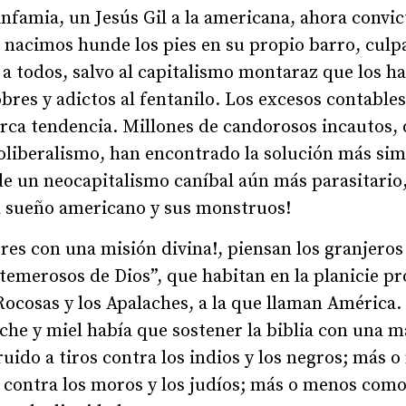
infamia, un Jesús Gil a la americana, ahora convic
e nacimos hunde los pies en su propio barro, culp
a todos, salvo al capitalismo montaraz que los ha
bres y adictos al fentanilo. Los excesos contabl
arca tendencia. Millones de candorosos incautos,
eoliberalismo, han encontrado la solución más sim
de un neocapitalismo caníbal aún más parasitario,
l sueño americano y sus monstruos!
es con una misión divina!, piensan los granjeros 
temerosos de Dios”, que habitan en la planicie p
Rocosas y los Apalaches, a la que llaman América. 
he y miel había que sostener la biblia con una man
ruido a tiros contra los indios y los negros; más
 contra los moros y los judíos; más o menos como