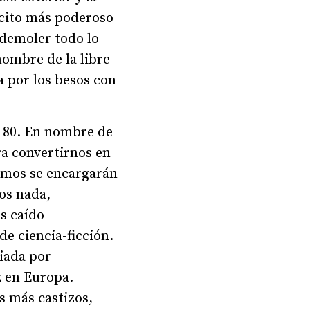
ército más poderoso
 demoler todo lo
nombre de la libre
a por los besos con
s 80. En nombre de
ra convertirnos en
tmos se encargarán
os nada,
s caído
de ciencia-ficción.
ciada por
z en Europa.
s más castizos,