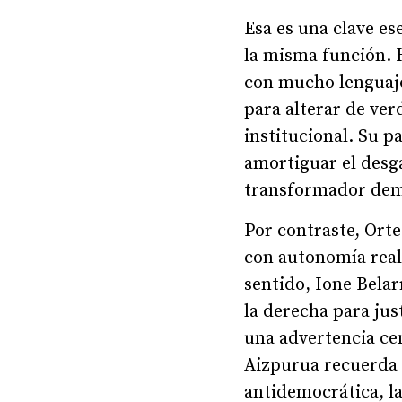
Esa es una clave es
la misma función. 
con mucho lenguaje
para alterar de ver
institucional. Su p
amortiguar el desga
transformador demo
Por contraste, Orte
con autonomía real
sentido, Ione Belar
la derecha para jus
una advertencia cen
Aizpurua recuerda q
antidemocrática, la