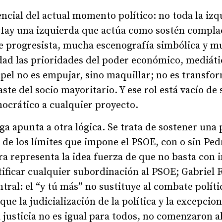
encial del actual momento político: no toda la iz
Hay una izquierda que actúa como sostén compla
 progresista, mucha escenografía simbólica y m
dad las prioridades del poder económico, mediátic
apel no es empujar, sino maquillar; no es transfor
ste del socio mayoritario. Y ese rol está vacío de
crático a cualquier proyecto.
ga apunta a otra lógica. Se trata de sostener una 
 de los límites que impone el PSOE, con o sin Ped
ra representa la idea fuerza de que no basta con 
tificar cualquier subordinación al PSOE; Gabriel 
tral: el “y tú más” no sustituye al combate polít
ue la judicialización de la política y la excepcio
 justicia no es igual para todos, no comenzaron a