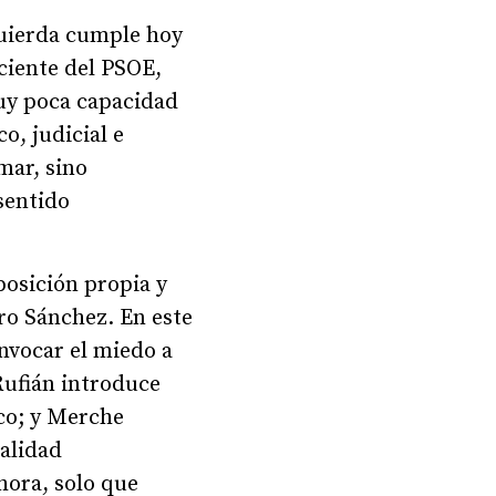
quierda cumple hoy
ciente del PSOE,
uy poca capacidad
o, judicial e
mar, sino
 sentido
posición propia y
ro Sánchez. En este
invocar el miedo a
Rufián introduce
ico; y Merche
nalidad
hora, solo que