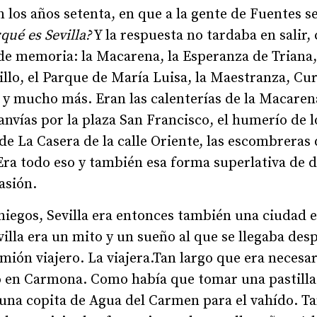
los años setenta, en que a la gente de Fuentes se
¿qué es Sevilla?
Y la respuesta no tardaba en salir,
e memoria: la Macarena, la Esperanza de Triana, 
atillo, el Parque de María Luisa, la Maestranza, C
o y mucho más. Eran las calenterías de la Macarena
anvías por la plaza San Francisco, el humerío de 
 de La Casera de la calle Oriente, las escombreras
Era todo eso y también esa forma superlativa de de
asión.
iegos, Sevilla era entonces también una ciudad e
evilla era un mito y un sueño al que se llegaba des
amión viajero. La viajera.Tan largo que era necesa
 en Carmona. Como había que tomar una pastill
 una copita de Agua del Carmen para el vahído. T