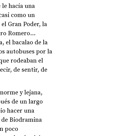
 le hacía una
 casi como un
el Gran Poder, la
urro Romero...
, el bacalao de la
los autobuses por la
 que rodeaban el
cir, de sentir, de
norme y lejana,
pués de un largo
rio hacer una
a de Biodramina
an poco