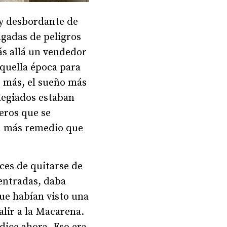
a y desbordante de
lagadas de peligros
ás allá un vendedor
aquella época para
lo más, el sueño más
legiados estaban
leros que se
an más remedio que
aces de quitarse de
entradas, daba
ue habían visto una
alir a la Macarena.