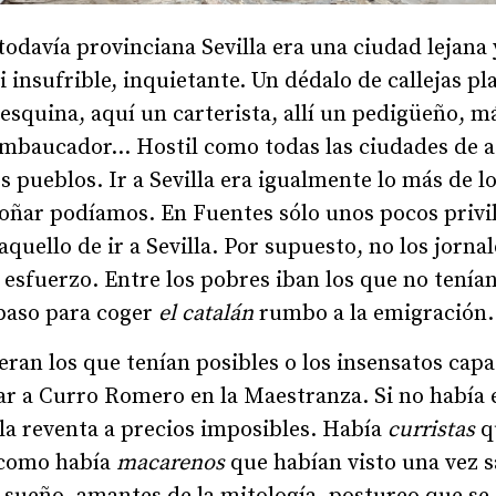
 todavía provinciana Sevilla era una ciudad lejan
si insufrible, inquietante. Un dédalo de callejas p
squina, aquí un carterista, allí un pedigüeño, m
embaucador... Hostil como todas las ciudades de 
os pueblos. Ir a Sevilla era igualmente lo más de 
oñar podíamos. En Fuentes sólo unos pocos privi
aquello de ir a Sevilla. Por supuesto, no los jorna
 esfuerzo. Entre los pobres iban los que no tení
e paso para coger
el catalán
rumbo a la emigración.
eran los que tenían posibles o los insensatos cap
ar a Curro Romero en la Maestranza. Si no había 
la reventa a precios imposibles. Había
curristas
q
como había
macarenos
que habían visto una vez s