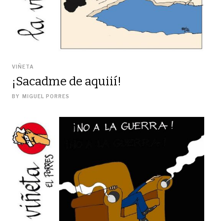
VIÑETA
¡Sacadme de aquiií!
BY
MIGUEL PORRES