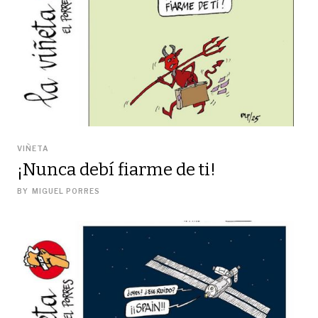
VIÑETA
¡Nunca debí fiarme de ti!
BY
MIGUEL PORRES