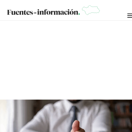
FUNDAMENTOS
27 DE
FRANCISCO DÍAZ JIMÉNEZ, PROFESOR DE
MAYO
FILOSOFÍA, MÁSTER EN NEUROPSICOLOGÍA Y
DE
EDUCACIÓN Y MÁSTER EN ESCRITURA CREATIVA.
2026