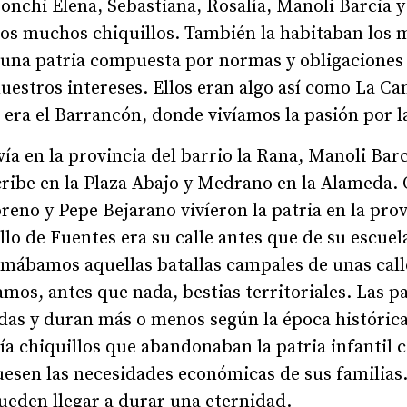
Conchi Elena, Sebastiana, Rosalía, Manoli Barcia y
os muchos chiquillos. También la habitaban los m
una patria compuesta por normas y obligacione
uestros intereses. Ellos eran algo así como La C
il era el Barrancón, donde vivíamos la pasión por l
ía en la provincia del barrio la Rana, Manoli Barci
cribe en la Plaza Abajo y Medrano en la Alameda.
eno y Pepe Bejarano vivíeron la patria en la provi
lo de Fuentes era su calle antes que de su escuel
rmábamos aquellas batallas campales de unas call
mos, antes que nada, bestias territoriales. Las pa
as y duran más o menos según la época históric
a chiquillos que abandonaban la patria infantil c
esen las necesidades económicas de sus familias.
pueden llegar a durar una eternidad.