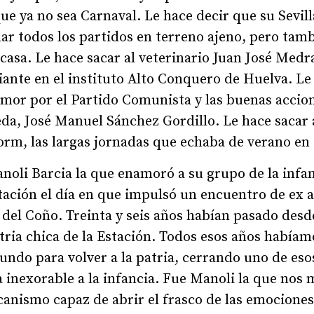
e ya no sea Carnaval. Le hace decir que su Sevil
nar todos los partidos en terreno ajeno, pero tamb
casa. Le hace sacar al veterinario Juan José Medr
ante en el instituto Alto Conquero de Huelva. Le
amor por el Partido Comunista y las buenas accion
eda, José Manuel Sánchez Gordillo. Le hace sacar 
rm, las largas jornadas que echaba de verano en e
oli Barcia la que enamoró a su grupo de la infan
stación el día en que impulsó un encuentro de ex 
 del Coño. Treinta y seis años habían pasado des
ria chica de la Estación. Todos esos años habíam
ndo para volver a la patria, cerrando uno de eso
 inexorable a la infancia. Fue Manoli la que nos 
anismo capaz de abrir el frasco de las emociones 