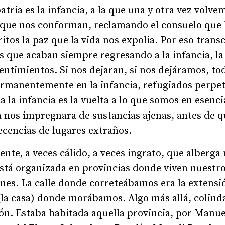
atria es la infancia, a la que una y otra vez volve
 que nos conforman, reclamando el consuelo que 
ritos la paz que la vida nos expolia. Por eso trans
s que acaban siempre regresando a la infancia, la 
sentimientos. Si nos dejaran, si nos dejáramos, t
rmanentemente en la infancia, refugiados perpet
a la infancia es la vuelta a lo que somos en esenc
a nos impregnara de sustancias ajenas, antes de q
ecencias de lugares extraños.
iente, a veces cálido, a veces ingrato, que alberga
está organizada en provincias donde viven nuestr
nes. La calle donde correteábamos era la extensió
(la casa) donde morábamos. Algo más allá, colinda
ión. Estaba habitada aquella provincia, por Manu