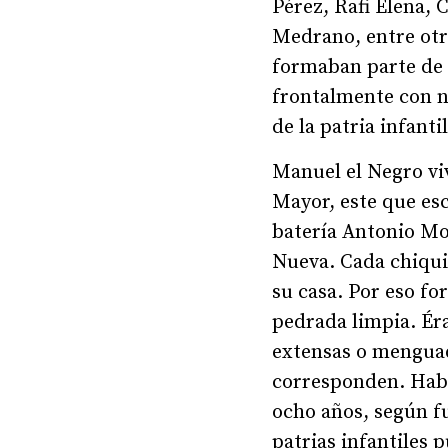
Pérez, Rafi Elena, 
Medrano, entre otr
formaban parte de 
frontalmente con n
de la patria infant
Manuel el Negro viv
Mayor, este que es
batería Antonio Mor
Nueva. Cada chiquil
su casa. Por eso fo
pedrada limpia. Éra
extensas o menguad
corresponden. Habí
ocho años, según fu
patrias infantiles 