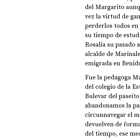
del Margarito aunqu
vez la virtud de ga
perderlos todos en 
su tiempo de estudi
Rosalía su pasado 
alcalde de Marinal
emigrada en Benido
Fue la pedagoga Man
del colegio de la E
Bulevar del paseíto
abandonamos la pat
circunnavegar el mu
devuelven de forma
del tiempo, ese mec