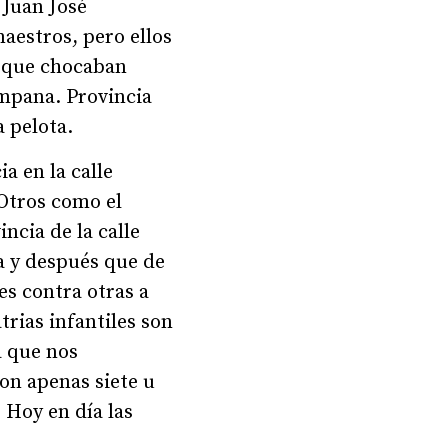
 Juan José
aestros, pero ellos
s que chocaban
ampana. Provincia
a pelota.
a en la calle
 Otros como el
ncia de la calle
a y después que de
es contra otras a
trias infantiles son
a que nos
on apenas siete u
 Hoy en día las