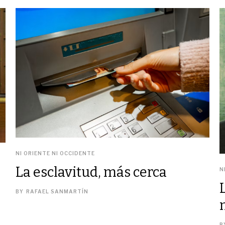
NI ORIENTE NI OCCIDENTE
La esclavitud, más cerca
N
BY
RAFAEL SANMARTÍN
B