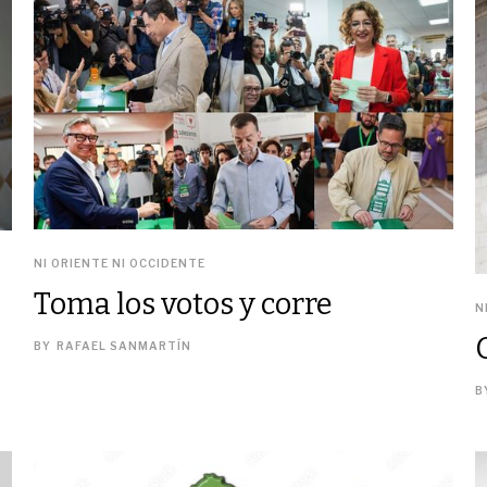
NI ORIENTE NI OCCIDENTE
Toma los votos y corre
N
BY
RAFAEL SANMARTÍN
B