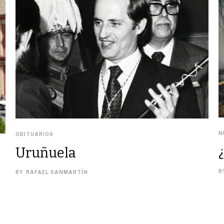
N
OBITUARIOS
Uruñuela
B
BY
RAFAEL SANMARTÍN