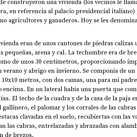
e construyeron una vivienda (los vecinos le llam
a, en referencia al palacio presidencial italiano) 
o agricultores y ganaderos. Hoy se les denomin
ivienda eran de unos cantones de piedras calizas
s pequeñas, arena y cal. La techumbre era de bre
tomo de unos 30 centímetros, proporcionando im
n verano y abrigo en invierno. Se componía de un
 10x10 metros, con dos camas, una para mi padre
o
encima. En un lateral había una puerta que com
ías. El techo de la cuadra y de la casa de la paja 
l gallinero, el palomar y los corrales de las cabra
stacas clavadas en el suelo, recubiertas con las va
n las cabras, entrelazadas y abrazadas con alamb
n de brezos.