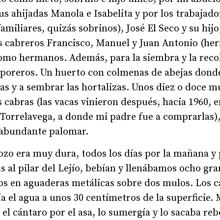
us ahijadas Manola e Isabelita y por los trabajador
amiliares, quizás sobrinos), José El Seco y su hij
s cabreros Francisco, Manuel y Juan Antonio (her
omo hermanos. Además, para la siembra y la rec
emporeros. Un huerto con colmenas de abejas don
as y a sembrar las hortalizas. Unos diez o doce mu
 cabras (las vacas vinieron después, hacia 1960, 
 Torrelavega, a donde mi padre fue a comprarlas),
n abundante palomar.
ozo era muy dura, todos los días por la mañana y 
as al pilar del Lejío, bebían y llenábamos ocho gr
os en aguaderas metálicas sobre dos mulos. Los c
ía el agua a unos 30 centímetros de la superficie.
 el cántaro por el asa, lo sumergía y lo sacaba re