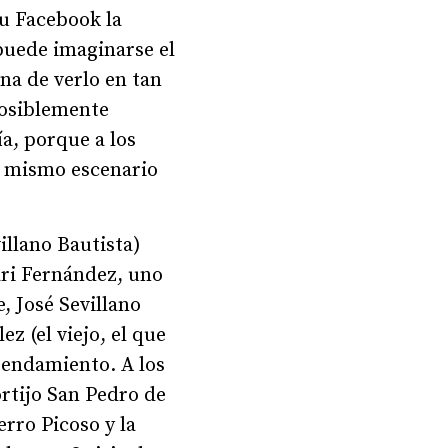
su Facebook la
 puede imaginarse el
na de verlo en tan
posiblemente
ía, porque a los
l mismo escenario
illano Bautista)
ari Fernández, uno
, José Sevillano
 (el viejo, el que
arrendamiento. A los
rtijo San Pedro de
erro Picoso y la