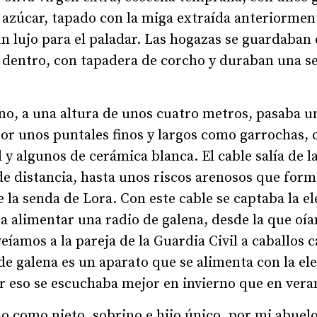
 azúcar, tapado con la miga extraída anteriorment
n lujo para el paladar. Las hogazas se guardaban 
r dentro, con tapadera de corcho y duraban una 
no, a una altura de unos cuatro metros, pasaba un
or unos puntales finos y largos como garrochas, 
l y algunos de cerámica blanca. El cable salía de l
de distancia, hasta unos riscos arenosos que fo
 la senda de Lora. Con este cable se captaba la el
a alimentar una radio de galena, desde la que oí
eíamos a la pareja de la Guardia Civil a caballos
 de galena es un aparato que se alimenta con la ele
r eso se escuchaba mejor en invierno que en vera
o como nieto, sobrino e hijo único, por mi abuelo