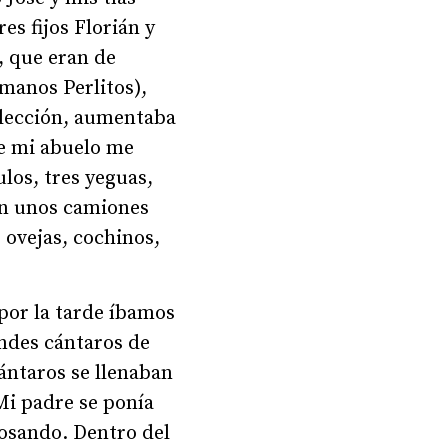
es fijos Florián y
o, que eran de
manos Perlitos),
olección, aumentaba
de mi abuelo me
los, tres yeguas,
en unos camiones
 ovejas, cochinos,
por la tarde íbamos
andes cántaros de
ántaros se llenaban
 Mi padre se ponía
bosando. Dentro del