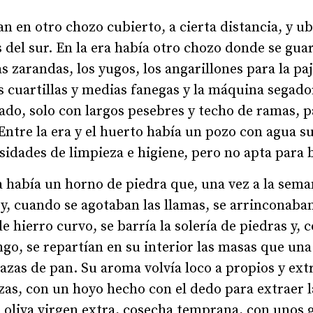
n en otro chozo cubierto, a cierta distancia, y ub
del sur. En la era había otro chozo donde se guard
as zarandas, los yugos, los angarillones para la paj
as cuartillas y medias fanegas y la máquina segad
lado, solo con largos pesebres y techo de ramas, p
Entre la era y el huerto había un pozo con agua su
esidades de limpieza e higiene, pero no apta para 
 había un horno de piedra que, una vez a la sema
 y, cuando se agotaban las llamas, se arrinconaban
e hierro curvo, se barría la solería de piedras y, 
o, se repartían en su interior las masas que una
azas de pan. Su aroma volvía loco a propios y ext
zas, con un hoyo hecho con el dedo para extraer 
e oliva virgen extra, cosecha temprana, con unos g