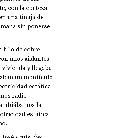
e, con la corteza
en una tinaja de
semana sin ponerse
 hilo de cobre
con unos aislantes
a vivienda y llegaba
rmaban un montículo
ectricidad estática
amos radio
 cambiábamos la
ctricidad estática
no.
 José y mis tías