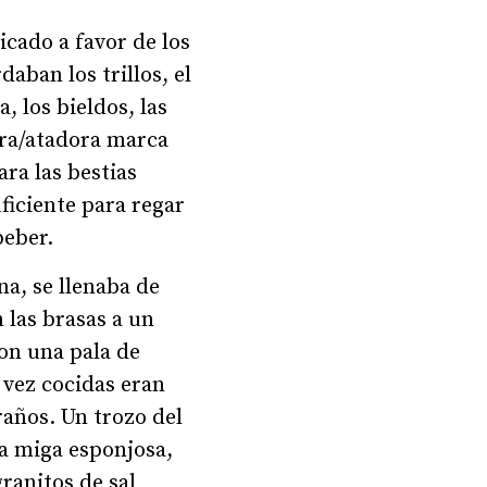
icado a favor de los
aban los trillos, el
a, los bieldos, las
ora/atadora marca
ara las bestias
ficiente para regar
beber.
na, se llenaba de
 las brasas a un
con una pala de
 vez cocidas eran
raños. Un trozo del
la miga esponjosa,
ranitos de sal